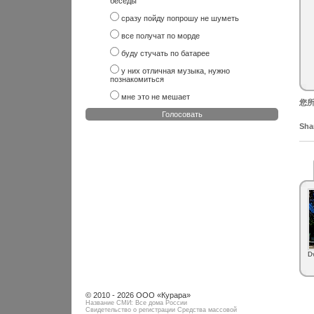
беседы
сразу пойду попрошу не шуметь
все получат по морде
буду стучать по батарее
у них отличная музыка, нужно
познакомиться
мне это не мешает
您所
Голосовать
Shar
D
© 2010 - 2026 ООО «Курара»
Название СМИ: Все дома России
Свидетельство о регистрации Средства массовой