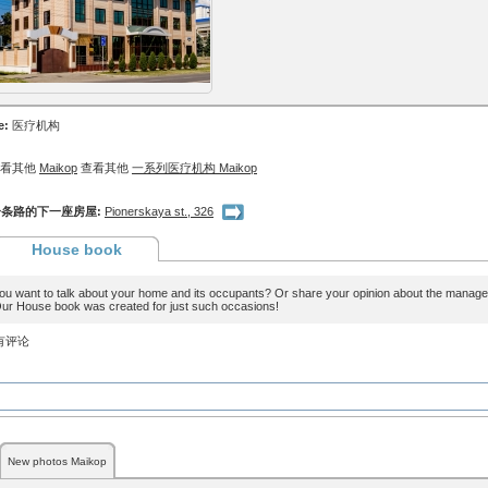
e:
医疗机构
查看其他
Maikop
查看其他
一系列医疗机构 Maikop
条路的下一座房屋:
Pionerskaya st., 326
House book
ou want to talk about your home and its occupants? Or share your opinion about the man
ur House book was created for just such occasions!
有评论
New photos Maikop