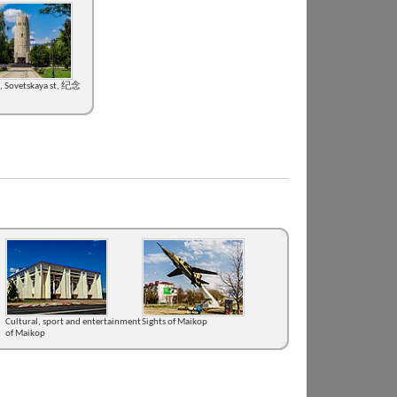
, Sovetskaya st, 纪念
Cultural, sport and entertainment
Sights of Maikop
of Maikop