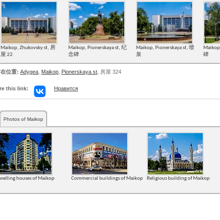
Maikop, Zhukovsky st, 房
Maikop, Pionerskaya st, 纪
Maikop, Pionerskaya st, 喷
Maikop
屋 22
念碑
泉
碑
在位置:
Adygea
,
Maikop
,
Pionerskaya st
, 房屋 324
e this link:
Нравится
Photos of Maikop
welling houses of Maikop
Commercial buildings of Maikop
Religious building of Maikop