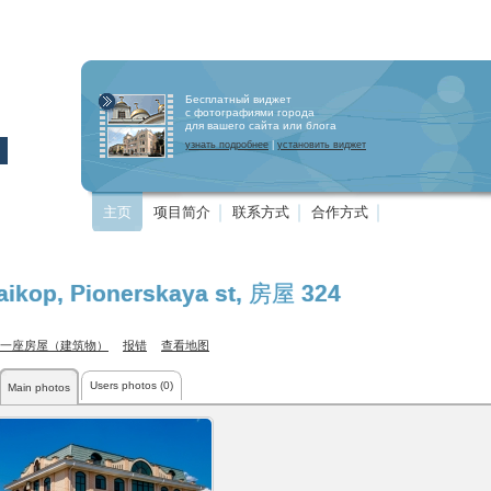
Бесплатный виджет
с фотографиями города
для вашего сайта или блога
узнать подробнее
|
установить виджет
主页
项目简介
联系方式
合作方式
aikop
,
Pionerskaya st
, 房屋 324
一座房屋（建筑物）
报错
查看地图
Users photos (0)
Main photos