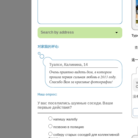
Search by address
Typ
对家园的评论:
这一
Туапсе, Калинина, 14
Очень приятно видеть дом, в котором
прошла первая сильная любовь в 2013 году.
Спасибо Вам за красивые фотографии!
Y
O
Наш опрос:
没
У вас поселились шумные соседи. Ваши
первые действия?
напишу жалобу
позвоню в полицию
соберу старых соседей для коллективной